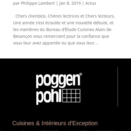
par
Philippe Lambert
|
Jan 8, 2019
|
Actus
Chers client(e)s, Chères lectrices et Chers lecteurs,
Une année s’est écoulée et une nouvelle débute, et
les membres du Bureau d’Étude Cuisines Alain de
Besançon vous remercient pour la confiance que
vous leur avez apportée ou que vous leur...
Cuisines & Intérieurs d’Exception