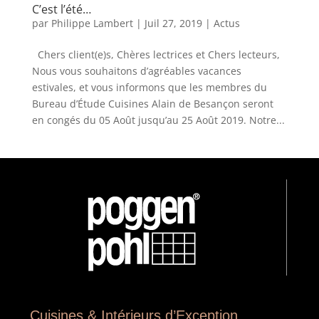
C’est l’été…
par
Philippe Lambert
|
Juil 27, 2019
|
Actus
Chers client(e)s, Chères lectrices et Chers lecteurs,
Nous vous souhaitons d’agréables vacances
estivales, et vous informons que les membres du
Bureau d’Étude Cuisines Alain de Besançon seront
en congés du 05 Août jusqu’au 25 Août 2019. Notre...
Cuisines & Intérieurs d’Exception